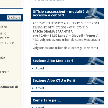
Ufficio successioni – modalità di
accesso e contatti
Archivio
ACCESSO TELEFONICO ALL'UFFICIO SUCCESSIONI
elare
TELEFONO 0171 075.508 – 0171 075.510
FASCIA ORARIA GARANTITA
he lo
ore 10.00 – 11.30 Lunedì – Giovedì – Venerdì;
utelare
PEO: volgiurisdizione.tribunale.cuneo@qiustizia.it
ore 12. Le
PEC:
volgiurisdizione.tribunale.cuneo@giustiziacert.it
rità
Sezione Albo Mediatori
Accedi
 nn.rr.
Sezione Albo CTU e Periti
cedimenti di
Accedi
Come fare per...
Accedi