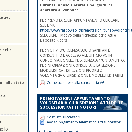
TELEFONO 0171 075/ 505-504-514-509
Durante la fascia oraria e nei giorni di
apertura al Pubblico
cativo
PER PRENOTARE UN APPUNTAMENTO CLICCARE
SUL LINK:
https://www.fallcoweb.it/prenotazioni/cuneo/volontaria
SCEGLIERE il Motivo della richiesta: Ritiro Atti e
Deposito Ricorsi.
o delle
PER MOTIVI D'URGENZA SOCIO SANITARI È
2.
CONSENTITO L'ACCESSO ALL'UFFICIO VG IN
CUNEO, VIA BONELLI N. 5, SENZA APPUNTAMENTO.
PER INFORMAZIONI CONSULTARE LA SEZIONE
MODULISTICA : ISTRUZIONI RICORSI DI
VOLONTARIA GIURISDIZIONE E MODELLI EDITABILI
Come accedere alla cancelleria VG
oni allo stato
tato
PRENOTAZIONE APPUNTAMENTO
VOLONTARIA GIURISDIZIONE ATTI DELLE
SUCCESSIONI/ATTI NOTORI
Costi atti successori
e
Avviso pagamento telematico atti successori
he lo
Accedi (Link esterno)