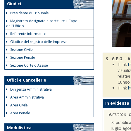
Giudici
Presidente di Tribunale
Magistrato designato a sostituire il Capo
dell'Ufficio
Referente informatico
Giudice del registro delle imprese
Sezione Civile
Sezione Penale
S.I.G.E.G. 
Il link
h
Sezione Corte d'Assise
visuali
relativ
Uffici e Cancellerie
Cuneo
Il link
h
Dirigenza Amministrativa
Area Amministrativa
In evidenza
Area Civile
Area Penale
16/07/2026 -
O
Si pubblic
Modulistica
luglio ago