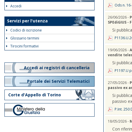
Ods n. 16-
Accedi
26/06/2026 -
P
Servizi per l'utenza
SPEdiGIUS - 
Si pubblica
Codici di iscrizione
P1136.U.2
Glossario termini
Tirocini formativi
19/06/2026 -
A
vendite telem
Si pubblica
Accedi ai registri di cancelleria
P1197.U p
Portale dei Servizi Telematici
27/05/2026 -
P
passivo ex a
Corte d'Appello di Torino
Si pubblica
passivo ex
P.Int. 250
18/05/2026 -
M
Con riferi