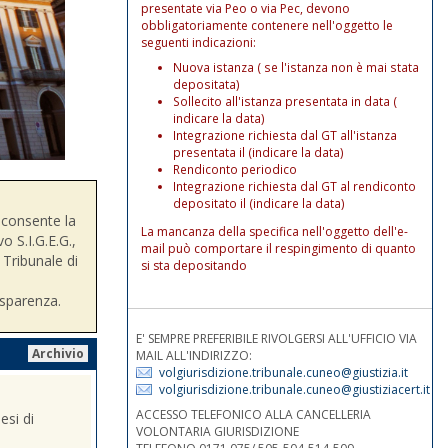
presentate via Peo o via Pec, devono
obbligatoriamente contenere nell'oggetto le
seguenti indicazioni:
Nuova istanza ( se l'istanza non è mai stata
depositata)
Sollecito all'istanza presentata in data (
indicare la data)
Integrazione richiesta dal GT all'istanza
presentata il (indicare la data)
Rendiconto periodico
Integrazione richiesta dal GT al rendiconto
depositato il (indicare la data)
consente la
La mancanza della specifica nell'oggetto dell'e-
o S.I.G.E.G.,
mail può comportare il respingimento di quanto
 Tribunale di
si sta depositando
asparenza.
E' SEMPRE PREFERIBILE RIVOLGERSI ALL'UFFICIO VIA
Archivio
MAIL ALL'INDIRIZZO:
volgiurisdizione.tribunale.cuneo@giustizia.it
volgiurisdizione.tribunale.cuneo@giustiziacert.it
ACCESSO TELEFONICO ALLA CANCELLERIA
esi di
VOLONTARIA GIURISDIZIONE