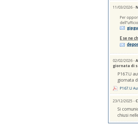
11/03/2026 -
N
Per opport
dell’’uffic
gipgu
E se ne ch
depos
02/02/2026 -
A
giornata di 
P167.U aut
giornata d
P167.U Aut
23/12/2025 -
C
Si comunic
chiusi nel