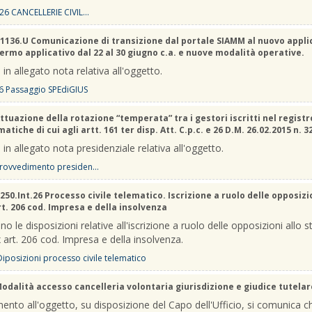
26 CANCELLERIE CIVIL...
1136.U Comunicazione di transizione dal portale SIAMM al nuovo appli
Fermo applicativo dal 22 al 30 giugno c.a. e nuove modalità operative.
 in allegato nota relativa all'oggetto.
6 Passaggio SPEdiGIUS
ttuazione della rotazione “temperata” tra i gestori iscritti nel registr
atiche di cui agli artt. 161 ter disp. Att. C.p.c. e 26 D.M. 26.02.2015 n. 3
 in allegato nota presidenziale relativa all'oggetto.
rovvedimento presiden...
250.Int.26 Processo civile telematico. Iscrizione a ruolo delle opposizi
rt. 206 cod. Impresa e della insolvenza
no le disposizioni relative all'iscrizione a ruolo delle opposizioni allo s
 art. 206 cod. Impresa e della insolvenza.
 Diposizioni processo civile telematico
odalità accesso cancelleria volontaria giurisdizione e giudice tutelar
mento all'oggetto, su disposizione del Capo dell'Ufficio, si comunica c