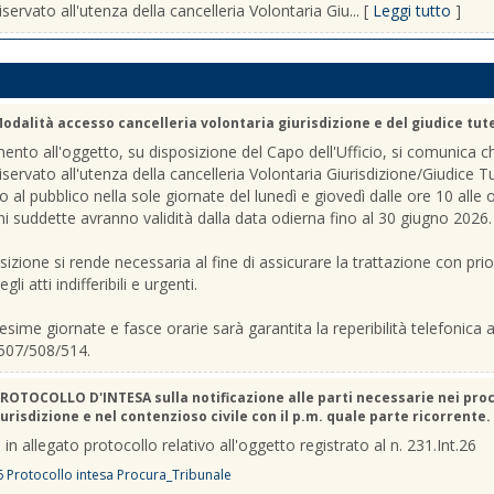
iservato all'utenza della cancelleria Volontaria Giu... [
Leggi tutto
]
odalità accesso cancelleria volontaria giurisdizione e del giudice tut
mento all'oggetto, su disposizione del Capo dell'Ufficio, si comunica c
riservato all'utenza della cancelleria Volontaria Giurisdizione/Giudice T
o al pubblico nella sole giornate del lunedì e giovedì dalle ore 10 alle 
ni suddette avranno validità dalla data odierna fino al 30 giugno 2026.
sizione si rende necessaria al fine di assicurare la trattazione con prio
gli atti indifferibili e urgenti.
sime giornate e fasce orarie sarà garantita la reperibilità telefonica ai
507/508/514.
ROTOCOLLO D'INTESA sulla notificazione alle parti necessarie nei pro
urisdizione e nel contenzioso civile con il p.m. quale parte ricorrente.
 in allegato protocollo relativo all'oggetto registrato al n. 231.Int.26
6 Protocollo intesa Procura_Tribunale