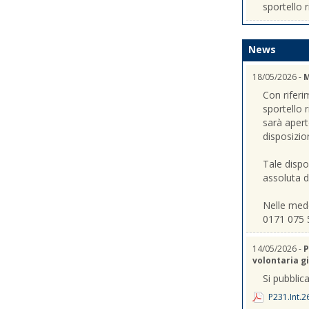
sportello r
News
18/05/2026 -
M
Con riferi
sportello 
sarà apert
disposizio
Tale dispo
assoluta de
Nelle mede
0171 075 
14/05/2026 -
P
volontaria gi
Si pubblica
P231.Int.2