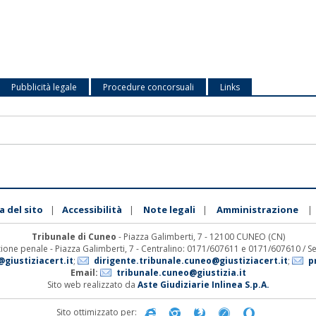
Pubblicità legale
Procedure concorsuali
Links
 del sito
Accessibilità
Note legali
Amministrazione
|
|
|
|
Tribunale di Cuneo
- Piazza Galimberti, 7 - 12100 CUNEO (CN)
zione penale - Piazza Galimberti, 7 - Centralino: 0171/607611 e 0171/607610 / Sezi
giustiziacert.it
;
dirigente.tribunale.cuneo@giustiziacert.it
;
p
Email:
tribunale.cuneo@giustizia.it
Sito web realizzato da
Aste Giudiziarie Inlinea S.p.A.
Sito ottimizzato per: