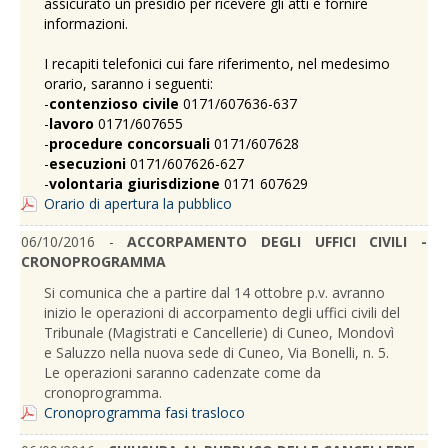
assicurato un presidio per ricevere gli atti e fornire
informazioni.
I recapiti telefonici cui fare riferimento, nel medesimo
orario, saranno i seguenti:
-
contenzioso civile
0171/607636-637
-
lavoro
0171/607655
-
procedure concorsuali
0171/607628
-
esecuzioni
0171/607626-627
-
volontaria giurisdizione
0171 607629
Orario di apertura la pubblico
06/10/2016 -
ACCORPAMENTO DEGLI UFFICI CIVILI -
CRONOPROGRAMMA
Si comunica che a partire dal 14 ottobre p.v. avranno
inizio le operazioni di accorpamento degli uffici civili del
Tribunale (Magistrati e Cancellerie) di Cuneo, Mondovì
e Saluzzo nella nuova sede di Cuneo, Via Bonelli, n. 5.
Le operazioni saranno cadenzate come da
cronoprogramma.
Cronoprogramma fasi trasloco