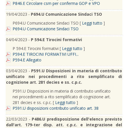
P846.E Circolare csm per conferma GOP e VPO
19/04/2023 -
P694.U Comunicazione Sindaci TSO
P694.U Comunicazione Sindaci TSO [
Leggi tutto
]
P694.U Comunicazione Sindaci TSO
04/04/2023 -
P 594.E Tirocini formativi
P 594.E Tirocini formativi [
Leggi tutto
]
P594.E TIROCINI FORMATIVI UFFI...
P594.E Allegato
03/04/2023 -
P591.U Disposizioni in materia di contributo
unificato nei procedimenti a rito semplificato di
cognizione art. 281 decies e ss. c.p.c.
P591.U Disposizioni in materia di contributo unificato
nei procedimenti a rito semplificato di cognizione art.
281 decies e ss. c.p.c. [
Leggi tutto
]
P591.U disposizioni contributo unificato art. 38
22/03/2023 -
P486.U predisposizione dell'elenco previsto
dall'art. 179-ter disp. att. c.p.c. e integrazione del