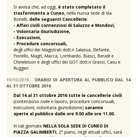
Si avvisa che, ad oggi,
è stato completato il
trasferimento a Cuneo
, nella nuova sede di Via
Bonelli,
delle seguenti Cancellerie
:
-
Affari civili contenziosi di Saluzzo e Mondovi,
- Volontaria Giurisdizione,
- Esecuzioni,
- Procedure concorsuali,
degli uffici dei Magistrati dott.ri Salassa, Elefante,
Fiorello, Magrì, Macca, Lombardo, Biasci, Beradi e
Chirieleison e degli uffici dei GOT dott.ri Grassi, Casu e
Ruggeri
10/10/2016 -
ORARIO DI APERTURA AL PUBBLICO DAL 14
AL 31 OTTOBRE 2016
Dal 14 al 31 ottobre 2016 tutte le cancellerie civili
(contenzioso civile e lavoro, procedure concorsuali,
esecuzioni, volontaria giurisdizione)
saranno
aperte al pubblico dalle ore 9.00 alle ore 11.00.
In tali giornate
NELLA SOLA SEDE DI CUNEO DI
PIAZZA GALIMBERTI
, 2° piano, negli attuali uffici, sarà