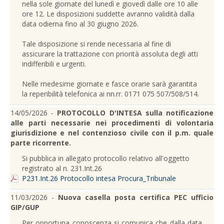
nella sole giornate del lunedì e giovedì dalle ore 10 alle
ore 12. Le disposizioni suddette avranno validità dalla
data odierna fino al 30 giugno 2026.
Tale disposizione si rende necessaria al fine di
assicurare la trattazione con priorità assoluta degli atti
indifferibili e urgenti.
Nelle medesime giornate e fasce orarie sarà garantita
la reperibilità telefonica ai nn.rr. 0171 075 507/508/514.
14/05/2026 -
PROTOCOLLO D'INTESA sulla notificazione
alle parti necessarie nei procedimenti di volontaria
giurisdizione e nel contenzioso civile con il p.m. quale
parte ricorrente.
Si pubblica in allegato protocollo relativo all'oggetto
registrato al n. 231.Int.26
P231.Int.26 Protocollo intesa Procura_Tribunale
11/03/2026 -
Nuova casella posta certifica PEC ufficio
GIP/GUP
Per opportuna conoscenza si comunica che dalla data