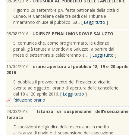
06/09/2016 -
CHIUSURA AL PUBBLICO DELLE CANCELLERIE
Il giorno 29 settembre p.v. festa patronale della città di
Cuneo, le Cancellerie delle tre sedi del Tribunale
rimarranno chiuse al pubblico. Sa... [
Leggi tutto
]
08/08/2016 -
UDIENZE PENALI MONDOVì E SALUZZO
Si comunica che, come programmato, le udienze
penali, già tenute a Mondovì e Saluzzo, a partire dal
mese di settembre si celebreranno a ... [
Leggi tutto
]
15/04/2016 -
orario apertura al pubblico 18, 19 e 20 aprile
2016
Si pubblica il provvedimento del Presidente Vicario
avente ad oggetto l'orario di apertura delle cancellerie
dal 18 al 20 aprile 2016. [
Leggi tutto
]
Riduzione orario
23/03/2016 -
Istanza di sospensione dell’esecuzione
forzata
Disposizioni del giudice delle esecuzioni in merito
all'istanza di rinvio e di sospensione dell'esecuzione