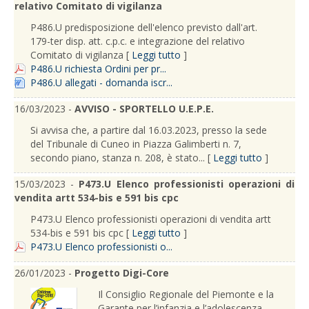
relativo Comitato di vigilanza
P486.U predisposizione dell'elenco previsto dall'art.
179-ter disp. att. c.p.c. e integrazione del relativo
Comitato di vigilanza [
Leggi tutto
]
P486.U richiesta Ordini per pr...
P486.U allegati - domanda iscr...
16/03/2023 -
AVVISO - SPORTELLO U.E.P.E.
Si avvisa che, a partire dal 16.03.2023, presso la sede
del Tribunale di Cuneo in Piazza Galimberti n. 7,
secondo piano, stanza n. 208, è stato... [
Leggi tutto
]
15/03/2023 -
P473.U Elenco professionisti operazioni di
vendita artt 534-bis e 591 bis cpc
P473.U Elenco professionisti operazioni di vendita artt
534-bis e 591 bis cpc [
Leggi tutto
]
P473.U Elenco professionisti o...
26/01/2023 -
Progetto Digi-Core
Il Consiglio Regionale del Piemonte e la
Garante per l’infanzia e l’adolescenza