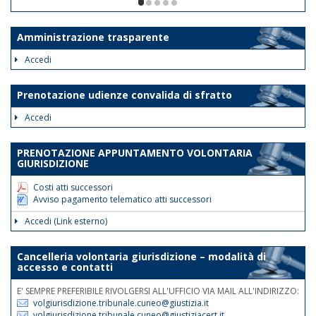
ore 12. Le disposizioni suddette
1/5
avranno validità dalla data odierna fino
al 30 giugno 2026.
Amministrazione trasparente
Tale disposizione si rende necessaria
Accedi
al fine di assicurare la trattazione con
priorità assoluta degli atti indifferibili e
Prenotazione udienze convalida di sfratto
urgenti.
Accedi
Nelle medesime giornate e fasce
orarie sarà garantita la reperibilità
PRENOTAZIONE APPUNTAMENTO VOLONTARIA
telefonica ai nn.rr. 0171 075
GIURISDIZIONE
507/508/514.
Costi atti successori
Avviso pagamento telematico atti successori
Accedi (Link esterno)
Cancelleria volontaria giurisdizione – modalità di
accesso e contatti
E' SEMPRE PREFERIBILE RIVOLGERSI ALL'UFFICIO VIA MAIL ALL'INDIRIZZO:
volgiurisdizione.tribunale.cuneo@giustizia.it
volgiurisdizione.tribunale.cuneo@giustiziacert.it