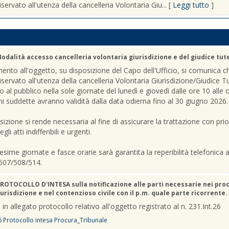
iservato all'utenza della cancelleria Volontaria Giu... [
Leggi tutto
]
odalità accesso cancelleria volontaria giurisdizione e del giudice tut
mento all'oggetto, su disposizione del Capo dell'Ufficio, si comunica c
riservato all'utenza della cancelleria Volontaria Giurisdizione/Giudice T
o al pubblico nella sole giornate del lunedì e giovedì dalle ore 10 alle 
ni suddette avranno validità dalla data odierna fino al 30 giugno 2026.
sizione si rende necessaria al fine di assicurare la trattazione con prio
gli atti indifferibili e urgenti.
sime giornate e fasce orarie sarà garantita la reperibilità telefonica ai
507/508/514.
ROTOCOLLO D'INTESA sulla notificazione alle parti necessarie nei pro
urisdizione e nel contenzioso civile con il p.m. quale parte ricorrente.
 in allegato protocollo relativo all'oggetto registrato al n. 231.Int.26
6 Protocollo intesa Procura_Tribunale