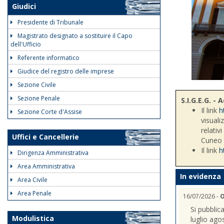
Giudici
Presidente di Tribunale
Magistrato designato a sostituire il Capo
dell'Ufficio
Referente informatico
Giudice del registro delle imprese
Sezione Civile
Sezione Penale
S.I.G.E.G. 
Il link
h
Sezione Corte d'Assise
visuali
relativ
Uffici e Cancellerie
Cuneo
Il link
h
Dirigenza Amministrativa
Area Amministrativa
In evidenza
Area Civile
Area Penale
16/07/2026 -
O
Si pubblic
Modulistica
luglio ago