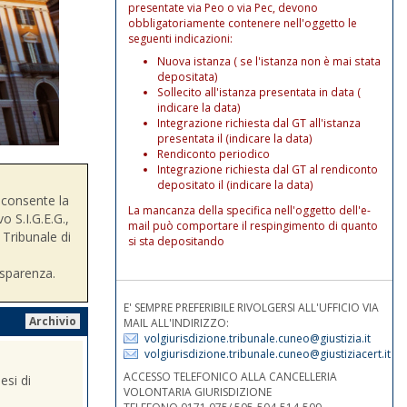
presentate via Peo o via Pec, devono
obbligatoriamente contenere nell'oggetto le
seguenti indicazioni:
Nuova istanza ( se l'istanza non è mai stata
depositata)
Sollecito all'istanza presentata in data (
indicare la data)
Integrazione richiesta dal GT all'istanza
presentata il (indicare la data)
Rendiconto periodico
Integrazione richiesta dal GT al rendiconto
depositato il (indicare la data)
consente la
La mancanza della specifica nell'oggetto dell'e-
o S.I.G.E.G.,
mail può comportare il respingimento di quanto
 Tribunale di
si sta depositando
asparenza.
E' SEMPRE PREFERIBILE RIVOLGERSI ALL'UFFICIO VIA
Archivio
MAIL ALL'INDIRIZZO:
volgiurisdizione.tribunale.cuneo@giustizia.it
volgiurisdizione.tribunale.cuneo@giustiziacert.it
ACCESSO TELEFONICO ALLA CANCELLERIA
esi di
VOLONTARIA GIURISDIZIONE