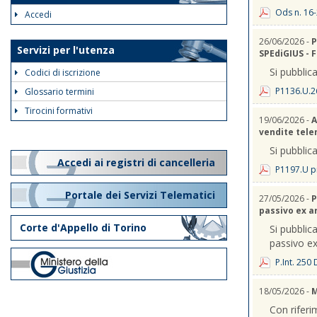
Ods n. 16-
Accedi
26/06/2026 -
P
Servizi per l'utenza
SPEdiGIUS - 
Si pubblica
Codici di iscrizione
P1136.U.2
Glossario termini
Tirocini formativi
19/06/2026 -
A
vendite telem
Si pubblica
Accedi ai registri di cancelleria
P1197.U p
Portale dei Servizi Telematici
27/05/2026 -
P
passivo ex a
Corte d'Appello di Torino
Si pubblica
passivo ex
P.Int. 250
18/05/2026 -
M
Con riferi