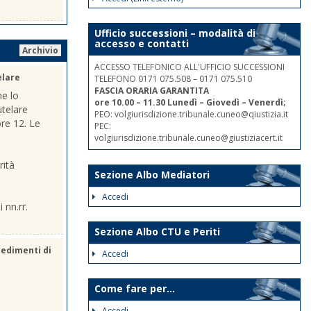
Ufficio successioni – modalità di
accesso e contatti
Archivio
ACCESSO TELEFONICO ALL'UFFICIO SUCCESSIONI
elare
TELEFONO 0171 075.508 – 0171 075.510
FASCIA ORARIA GARANTITA
he lo
ore 10.00 – 11.30 Lunedì – Giovedì – Venerdì;
utelare
PEO: volgiurisdizione.tribunale.cuneo@qiustizia.it
ore 12. Le
PEC:
volgiurisdizione.tribunale.cuneo@giustiziacert.it
rità
Sezione Albo Mediatori
Accedi
 nn.rr.
Sezione Albo CTU e Periti
cedimenti di
Accedi
Come fare per...
Accedi