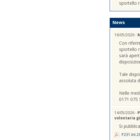
sportello r
News
18/05/2026 -
M
Con riferi
sportello 
sarà apert
disposizio
Tale dispo
assoluta de
Nelle mede
0171 075 
14/05/2026 -
P
volontaria gi
Si pubblica
P231.Int.2