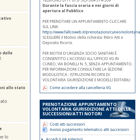
TELEFONO 0171 075/ 505-504-514-509
Durante la fascia oraria e nei giorni di
apertura al Pubblico
cativo
PER PRENOTARE UN APPUNTAMENTO CLICCARE
SUL LINK:
https://www.fallcoweb.it/prenotazioni/cuneo/volontaria
SCEGLIERE il Motivo della richiesta: Ritiro Atti e
Deposito Ricorsi.
o delle
PER MOTIVI D'URGENZA SOCIO SANITARI È
2.
CONSENTITO L'ACCESSO ALL'UFFICIO VG IN
CUNEO, VIA BONELLI N. 5, SENZA APPUNTAMENTO.
PER INFORMAZIONI CONSULTARE LA SEZIONE
MODULISTICA : ISTRUZIONI RICORSI DI
VOLONTARIA GIURISDIZIONE E MODELLI EDITABILI
Come accedere alla cancelleria VG
oni allo stato
tato
PRENOTAZIONE APPUNTAMENTO
VOLONTARIA GIURISDIZIONE ATTI DELLE
SUCCESSIONI/ATTI NOTORI
Costi atti successori
e
Avviso pagamento telematico atti successori
he lo
Accedi (Link esterno)