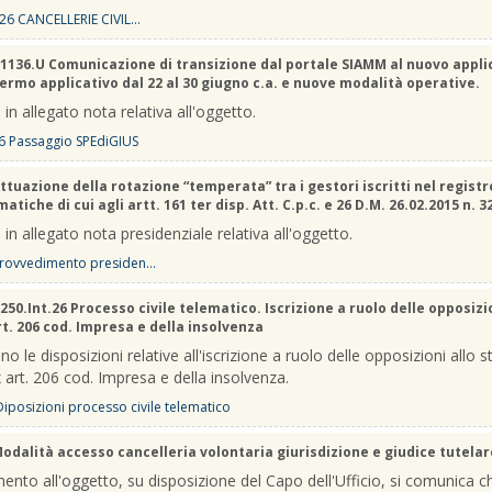
26 CANCELLERIE CIVIL...
1136.U Comunicazione di transizione dal portale SIAMM al nuovo appli
Fermo applicativo dal 22 al 30 giugno c.a. e nuove modalità operative.
 in allegato nota relativa all'oggetto.
6 Passaggio SPEdiGIUS
ttuazione della rotazione “temperata” tra i gestori iscritti nel registr
atiche di cui agli artt. 161 ter disp. Att. C.p.c. e 26 D.M. 26.02.2015 n. 3
 in allegato nota presidenziale relativa all'oggetto.
rovvedimento presiden...
250.Int.26 Processo civile telematico. Iscrizione a ruolo delle opposizi
rt. 206 cod. Impresa e della insolvenza
no le disposizioni relative all'iscrizione a ruolo delle opposizioni allo s
 art. 206 cod. Impresa e della insolvenza.
 Diposizioni processo civile telematico
odalità accesso cancelleria volontaria giurisdizione e giudice tutelar
mento all'oggetto, su disposizione del Capo dell'Ufficio, si comunica c