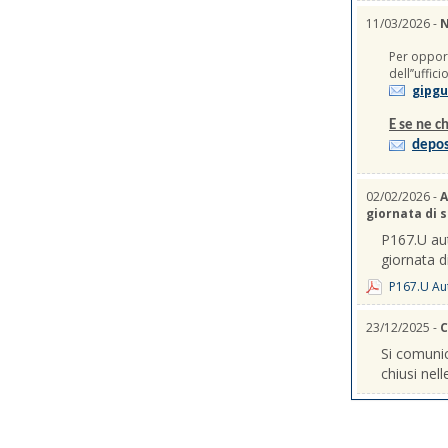
11/03/2026 -
N
Per opport
dell’’uffic
gipgu
E se ne ch
depos
02/02/2026 -
A
giornata di 
P167.U aut
giornata d
P167.U Aut
23/12/2025 -
C
Si comunic
chiusi nel