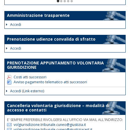
ore 12. Le disposizioni suddette
1/5
avranno validità dalla data odierna fino
al 30 giugno 2026.
Amministrazione trasparente
Tale disposizione si rende necessaria
Accedi
al fine di assicurare la trattazione con
priorità assoluta degli atti indifferibili e
Prenotazione udienze convalida di sfratto
urgenti.
Accedi
Nelle medesime giornate e fasce
orarie sarà garantita la reperibilità
PRENOTAZIONE APPUNTAMENTO VOLONTARIA
telefonica ai nn.rr. 0171 075
GIURISDIZIONE
507/508/514.
Costi atti successori
Avviso pagamento telematico atti successori
Accedi (Link esterno)
Cancelleria volontaria giurisdizione – modalità di
accesso e contatti
E' SEMPRE PREFERIBILE RIVOLGERSI ALL'UFFICIO VIA MAIL ALL'INDIRIZZO:
volgiurisdizione.tribunale.cuneo@giustizia.it
volgiurisdizione.tribunale.cuneo@giustiziacert.it